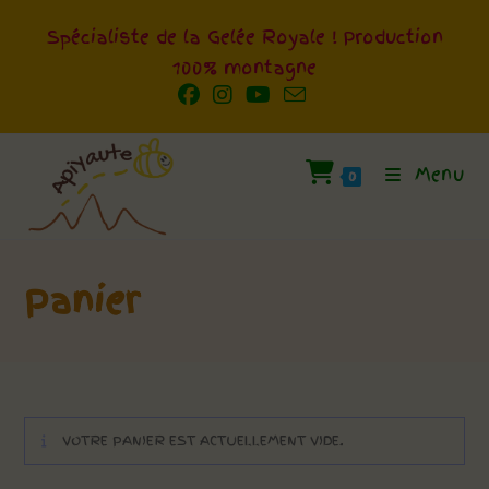
Skip
Spécialiste de la Gelée Royale ! Production
to
100% montagne
content
Menu
0
Panier
VOTRE PANIER EST ACTUELLEMENT VIDE.