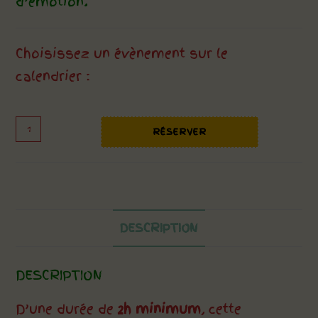
d’émotion.
Choisissez un évènement sur le
calendrier :
quantité
RÉSERVER
de
Initiation
au
monde
des
DESCRIPTION
abeilles
DESCRIPTION
D’une durée de
2h minimum
, cette