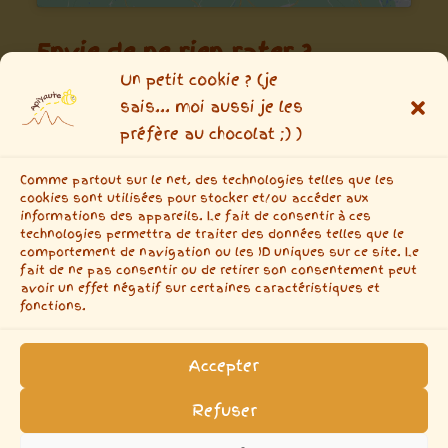
Envie de ne rien rater ?
Un petit cookie ? (je
inscrivez-vous aux news !
sais... moi aussi je les
préfère au chocolat ;) )
(uniquement des news, pas de tapage
Comme partout sur le net, des technologies telles que les
publicitaire intempestif)
cookies sont utilisées pour stocker et/ou accéder aux
informations des appareils. Le fait de consentir à ces
Saisissez votre adresse e-mail…
technologies permettra de traiter des données telles que le
comportement de navigation ou les ID uniques sur ce site. Le
fait de ne pas consentir ou de retirer son consentement peut
ABONNEZ-VOUS
avoir un effet négatif sur certaines caractéristiques et
fonctions.
Accepter
Conditions générales de vente
Politique de confidentialité
Politique de cookies (UE)
Refuser
Conditions générales d’utilisation