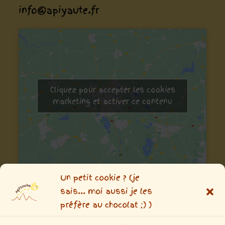
info@apiyaute.fr
Cliquez pour accepter les cookies
marketing et activer ce contenu
Un petit cookie ? (je
Envie de ne rien rater ?
sais... moi aussi je les
préfère au chocolat ;) )
inscrivez-vous aux news !